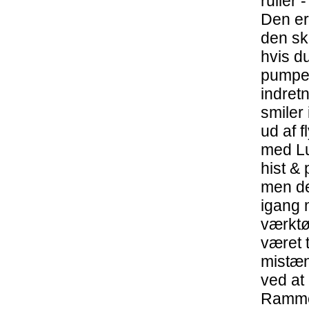
ruller 
Den er
den sk
hvis du
pumpe 
indretn
smiler
ud af f
med Luc
hist & 
men de
igang 
værktø
været 
mistænk
ved at 
Rammen 