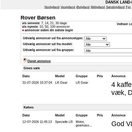
DANSK LAND-
Nordjylland
Vestjylland
Østjylland
Midtjylland
Sønderjylland
Fyn
Rover Børsen
vis seneste
:
7
,
14
,
21
,
30
dage
indtast
sø
vis nyeste
:
10
,
50
,
100
annoncer
annoncer siden dit sidste login
Udvælg annoncer ud fra annoncetype:
Udvælg annoncer ud fra model:
Udvælg annoncer ud fra gruppe:
Opret annonce
Gives væk
Dato
Model
Gruppe
Pris
Annonce
31-07-2026 15:37:04
LR Gear
LR Gear
4 kaff
væk, D
Købes
Dato
Model
Gruppe
Pris
Annonce
12-07-2026 11:45:13
Specielle LR
Motor,
God V8
gearkass...