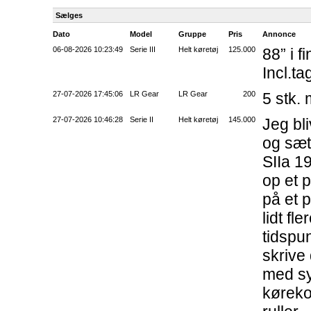
Sælges
Dato
Model
Gruppe
Pris
Annonce
06-08-2026 10:23:49
Serie III
Helt køretøj
125.000
88” i f
Incl.t
27-07-2026 17:45:06
LR Gear
LR Gear
200
5 stk. 
27-07-2026 10:46:28
Serie II
Helt køretøj
145.000
Jeg bli
og sæt
SIIa 19
op et 
på et 
lidt fl
tidspu
skrive 
med sy
køreko