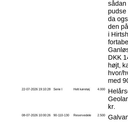
sådan 
pudse 
da ogs
den på
i Hirts
fortabe
Ganløs
DKK 14
højt, k
hvor/hv
med 9
22-07-2026 19:10:28
Serie I
Helt køretøj
4.000
Helår
Geolan
kr.
08-07-2026 10:00:26
90-110-130
Reservedele
2.500
Galvan