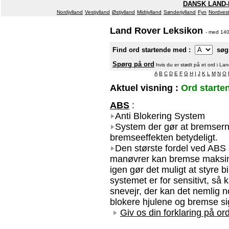
DANSK LAND-
Nordjylland
Vestjylland
Østjylland
Midtjylland
Sønderjylland
Fyn
Nordvest
Land Rover Leksikon
- med 140
Find ord startende med :
søg
Spørg på ord
hvis du er stødt på et ord i La
A
B
C
D
E
F
G
H
I
J
K
L
M
N
O
Aktuel visning :
Ord starte
ABS
:
Anti Blokering System
System der gør at bremserne
bremseeffekten betydeligt.
Den største fordel ved ABS 
manøvrer kan bremse maksimu
igen gør det muligt at styre 
systemet er for sensitivt, så k
snevejr, der kan det nemlig 
blokere hjulene og bremse sig
Giv os din forklaring på ord