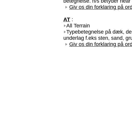
betegnelse. n/s betyder near 
Giv os din forklaring på ord
AT
:
All Terrain
Typebetegnelse på dæk, der e
underlag f.eks sten, sand, gru
Giv os din forklaring på ord