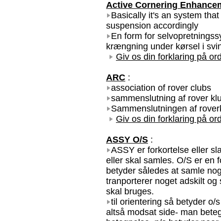
Active Cornering Enhance
Basically it's an system that
suspension accordingly
En form for selvopretningss
krængning under kørsel i svi
Giv os din forklaring på ord
ARC
:
association of rover clubs
sammenslutning af rover kl
Sammenslutningen af rover
Giv os din forklaring på ord
ASSY O/S
:
ASSY er forkortelse eller sl
eller skal samles. O/S er en 
betyder således at samle nog
tranporterer noget adskilt og
skal bruges.
til orientering så betyder o/
altså modsat side- man beteg