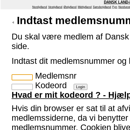
DANSK LAND-
Nordjylland
Vestjylland
Østjylland
Midtjylland
Sønderjylland
Fyn
Nordvest
Indtast medlemsnumm
Du skal være medlem af Dansk 
side.
Indtast dit medlemsnummer og
Medlemsnr
Kodeord
Hvad er mit kodeord ? - Hjæl
Hvis din browser er sat til at af
medlemssiderne, da vi benytter en
medlemsnummer. Cookien bliver 