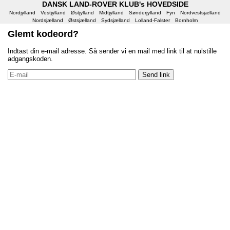
DANSK LAND-ROVER KLUB's HOVEDSIDE
Nordjylland
Vestjylland
Østjylland
Midtjylland
Sønderjylland
Fyn
Nordvestsjælland
Nordsjælland
Østsjælland
Sydsjælland
Lolland-Falster
Bornholm
Glemt kodeord?
Indtast din e-mail adresse. Så sender vi en mail med link til at nulstille
adgangskoden.