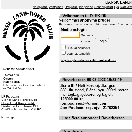
DANSK LAND-
Nordjylland
Vestjylland
Østjylland
Midtjylland
Sønderjylland
Fyn
Nordvest
Velkommen til DLRK.DK
Velkommen
anonyme bruger
Du er online sammen med 14 andre Land Rover inter
Medlemslogin
Medlemsnr
Kodeord
Husk oplysninger
Login automatisk
Jeg har glemt/kender ikke mit kodeord
Seneste opdateringer
11-03-2026
Oasen
:
Roverbørsen 06-08-2026 10:23:49
Kalenderen
:
kalenderen er blevet opdateret
Serie III / Helt køretøj: Sælges
->
Gå til siden
88” i fin stand, 8 år til syn. 300tdi motor.
Incl.tagbagagebærer og tagtelt.
LR-Freecamp
125000.00 kr
Svensk Land Rover Klubb
jon.poulsen3@gmail.com
Norsk Land-Rover Klubb
Deutscher Land Rover Club
Jon Poulsen, reg. sjyl
,
21762354
Certifikat for medlem af ALRC
it-udvalget
Læs flere annoncer i Roverbørsen
Downloads